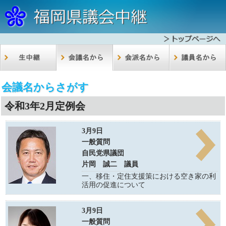
会議名からさがす
令和3年2月定例会
3月9日
一般質問
自民党県議団
片岡 誠二 議員
一、移住・定住支援策における空き家の利
活用の促進について
3月9日
一般質問