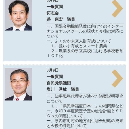
3月9日
一般質問
拓志会
岳 康宏 議員
一、国際金融機能誘致に向けてのインター
ナショナルスクールの現状と今後の対応に
ついて
一、ふくおか未来人財育成について
１．担い手育成とスマート農業
２．農業系の県立高校における学校教育
ＩＣＴ化
3月9日
一般質問
自民党県議団
塩川 秀敏 議員
一、知事職務代理者が述べた議案説明要旨
について
１．「県民幸福度日本一」の福岡県など
一、令和３年度策定予定の総合計画とＳＤ
Ｇｓの関連について
一、県内市町村の地方創生総合戦略の成果
と今後の課題について