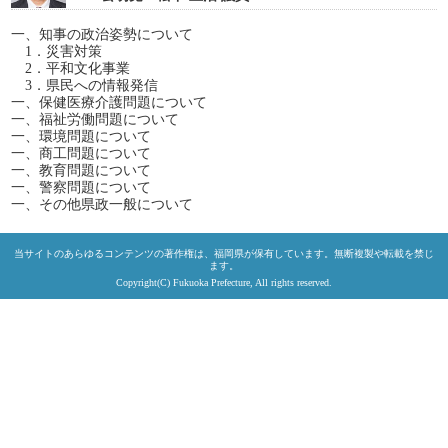
一、知事の政治姿勢について
1．災害対策
2．平和文化事業
3．県民への情報発信
一、保健医療介護問題について
一、福祉労働問題について
一、環境問題について
一、商工問題について
一、教育問題について
一、警察問題について
一、その他県政一般について
当サイトのあらゆるコンテンツの著作権は、福岡県が保有しています。無断複製や転載を禁じ
ます。
Copyright(C) Fukuoka Prefecture, All rights reserved.